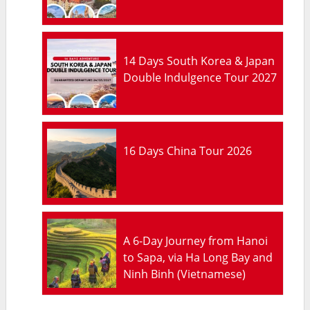
14 Days South Korea & Japan
Double Indulgence Tour 2027
16 Days China Tour 2026
A 6-Day Journey from Hanoi
to Sapa, via Ha Long Bay and
Ninh Binh (Vietnamese)