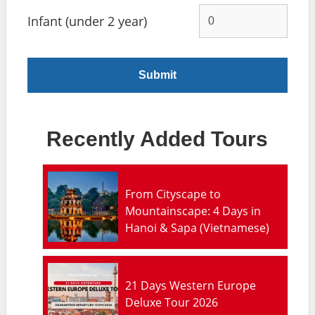
Infant (under 2 year)
Recently Added Tours
From Cityscape to
Mountainscape: 4 Days in
Hanoi & Sapa (Vietnamese)
21 Days Western Europe
Deluxe Tour 2026