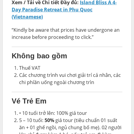
Xem / Tải về Chi tiết Đầy đủ:
Island Bliss A 4-
Day Paradise Retreat in Phu Quoc
(Vietnamese)
“Kindly be aware that prices have undergone an
increase before proceeding to click.”
Không bao gồm
Thuế VAT
Các chương trình vui chơi giải trí cá nhân, các
chi phíăn uống ngoài chương trìn
Vé Trẻ Em
• 10 tuổi trở lên: 100% giá tour
5 – 10 tuổi:
50%
giá tour (tiêu chuẩn 01 suất
ăn + 01 ghế ngồi, ngủ chung bố mẹ). 02 người